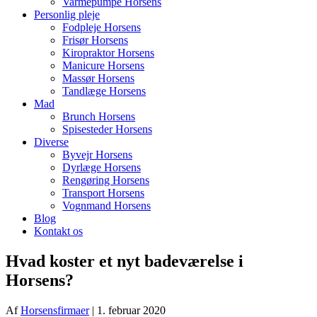
Varmepumpe Horsens
Personlig pleje
Fodpleje Horsens
Frisør Horsens
Kiropraktor Horsens
Manicure Horsens
Massør Horsens
Tandlæge Horsens
Mad
Brunch Horsens
Spisesteder Horsens
Diverse
Byvejr Horsens
Dyrlæge Horsens
Rengøring Horsens
Transport Horsens
Vognmand Horsens
Blog
Kontakt os
Hvad koster et nyt badeværelse i
Horsens?
Af
Horsensfirmaer
|
1. februar 2020