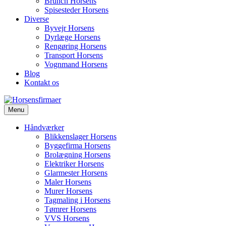
Brunch Horsens
Spisesteder Horsens
Diverse
Byvejr Horsens
Dyrlæge Horsens
Rengøring Horsens
Transport Horsens
Vognmand Horsens
Blog
Kontakt os
Menu
Håndværker
Blikkenslager Horsens
Byggefirma Horsens
Brolægning Horsens
Elektriker Horsens
Glarmester Horsens
Maler Horsens
Murer Horsens
Tagmaling i Horsens
Tømrer Horsens
VVS Horsens