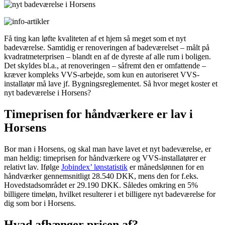
Få ting kan løfte kvaliteten af et hjem så meget som et nyt
badeværelse. Samtidig er renoveringen af badeværelset – målt på
kvadratmeterprisen – blandt en af de dyreste af alle rum i boligen.
Det skyldes bl.a., at renoveringen – såfremt den er omfattende –
kræver kompleks VVS-arbejde, som kun en autoriseret VVS-
installatør må lave jf. Bygningsreglementet. Så hvor meget koster et
nyt badeværelse i Horsens?
Timeprisen for håndværkere er lav i
Horsens
Bor man i Horsens, og skal man have lavet et nyt badeværelse, er
man heldig: timeprisen for håndværkere og VVS-installatører er
relativt lav. Ifølge
Jobindex’ lønstatistik
er månedslønnen for en
håndværker gennemsnitligt 28.540 DKK, mens den for f.eks.
Hovedstadsområdet er 29.190 DKK. Således omkring en 5%
billigere timeløn, hvilket resulterer i et billigere nyt badeværelse for
dig som bor i Horsens.
Hvad afhænger prisen af?