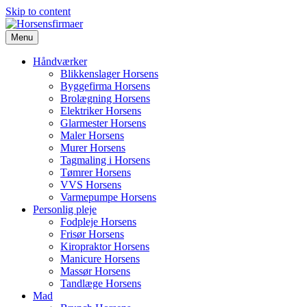
Skip to content
Menu
Håndværker
Blikkenslager Horsens
Byggefirma Horsens
Brolægning Horsens
Elektriker Horsens
Glarmester Horsens
Maler Horsens
Murer Horsens
Tagmaling i Horsens
Tømrer Horsens
VVS Horsens
Varmepumpe Horsens
Personlig pleje
Fodpleje Horsens
Frisør Horsens
Kiropraktor Horsens
Manicure Horsens
Massør Horsens
Tandlæge Horsens
Mad