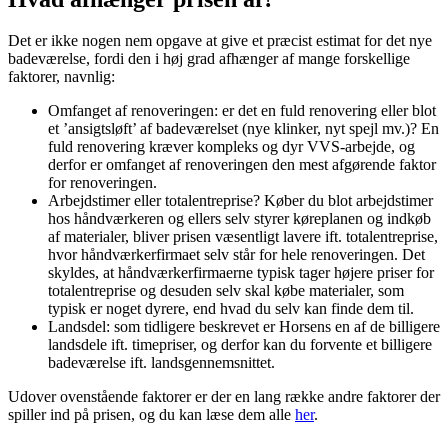
Det er ikke nogen nem opgave at give et præcist estimat for det nye
badeværelse, fordi den i høj grad afhænger af mange forskellige
faktorer, navnlig:
Omfanget af renoveringen: er det en fuld renovering eller blot
et ’ansigtsløft’ af badeværelset (nye klinker, nyt spejl mv.)? En
fuld renovering kræver kompleks og dyr VVS-arbejde, og
derfor er omfanget af renoveringen den mest afgørende faktor
for renoveringen.
Arbejdstimer eller totalentreprise? Køber du blot arbejdstimer
hos håndværkeren og ellers selv styrer køreplanen og indkøb
af materialer, bliver prisen væsentligt lavere ift. totalentreprise,
hvor håndværkerfirmaet selv står for hele renoveringen. Det
skyldes, at håndværkerfirmaerne typisk tager højere priser for
totalentreprise og desuden selv skal købe materialer, som
typisk er noget dyrere, end hvad du selv kan finde dem til.
Landsdel: som tidligere beskrevet er Horsens en af de billigere
landsdele ift. timepriser, og derfor kan du forvente et billigere
badeværelse ift. landsgennemsnittet.
Udover ovenstående faktorer er der en lang række andre faktorer der
spiller ind på prisen, og du kan læse dem alle
her
.